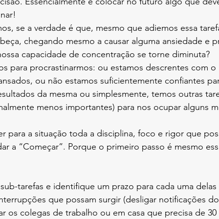
são. Essencialmente é colocar no futuro algo que dever
inar!
os, se a verdade é que, mesmo que adiemos essa tarefa
cabeça, chegando mesmo a causar alguma ansiedade e p
ossa capacidade de concentração se torne diminuta?
vos para procrastinarmos: ou estamos descrentes com o
ansados, ou não estamos suficientemente confiantes para 
sultados da mesma ou simplesmente, temos outras tare
rmalmente menos importantes) para nos ocupar alguns m
er para a situação toda a disciplina, foco e rigor que po
udar a “Começar”. Porque o primeiro passo é mesmo es
m sub-tarefas e identifique um prazo para cada uma delas
 interrupções que possam surgir (desligar notificações do
ar os colegas de trabalho ou em casa que precisa de 30