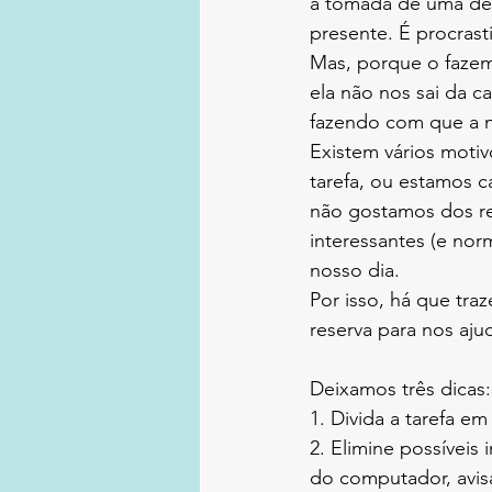
a tomada de uma deci
presente. É procrast
Mas, porque o fazem
ela não nos sai da 
fazendo com que a n
Existem vários moti
tarefa, ou estamos c
não gostamos dos re
interessantes (e no
nosso dia. 
Por isso, há que traz
reserva para nos aj
Deixamos três dicas:
1. Divida a tarefa e
2. Elimine possíveis
do computador, avis