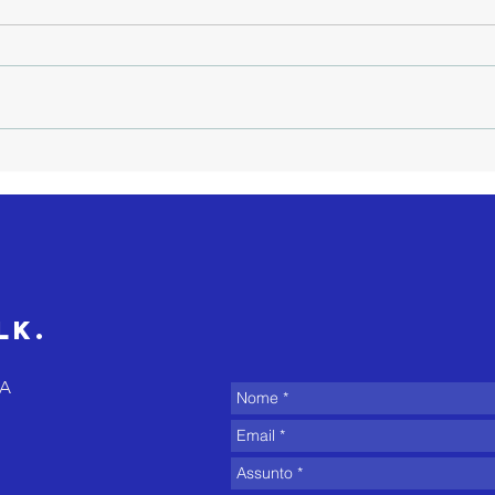
O equilíbrio no
3 
trabalho não
fa
é espontâneo e
cl
o verão
eq
costuma expor
is
isso
de
lk.
di
8A