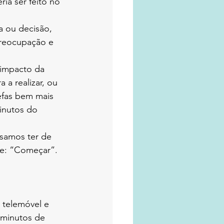
ia ser feito no 
 ou decisão, 
reocupação e 
 impacto da 
a realizar, ou 
fas bem mais 
inutos do 
ssamos ter de 
se: “Começar”. 
 telemóvel e 
 minutos de 