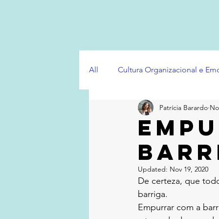
All
Cultura Organizacional e E
Patrícia Barardo
No
Empu
barr
Updated:
Nov 19, 2020
De certeza, que tod
barriga. 
Empurrar com a barri