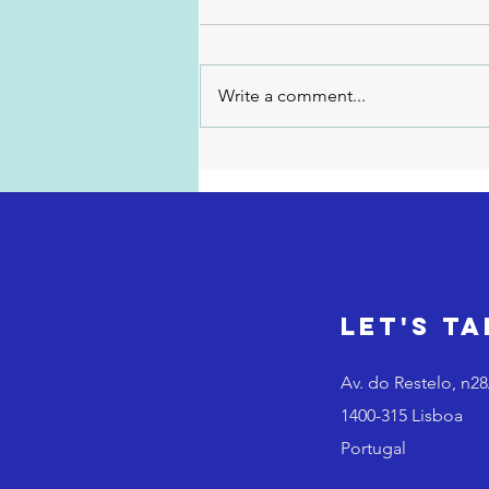
Write a comment...
Exaustão vs.
Autonomia
Let's Ta
Av. do Restelo, n2
1400-315 Lisboa
Portugal