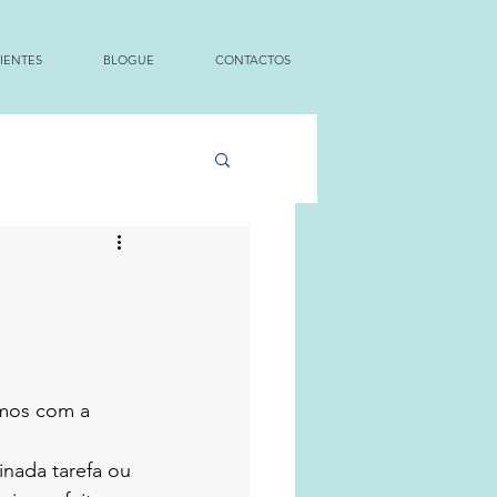
IENTES
BLOGUE
CONTACTOS
ámos com a 
nada tarefa ou 