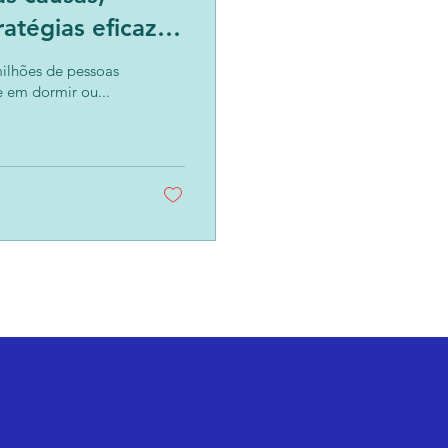
atégias eficazes
ilhões de pessoas
 em dormir ou...