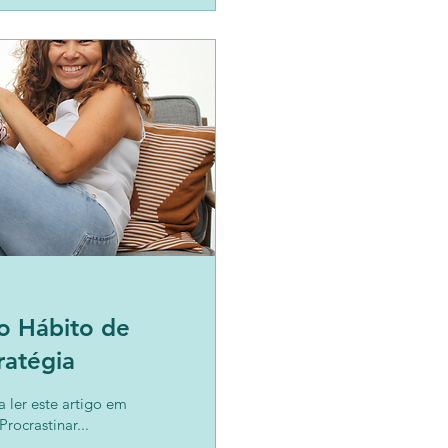
o Hábito de
ratégia
a ler este artigo em
rocrastinar...