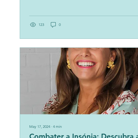
123
0
May 17, 2024
∙
4
min
Combater a Insónia: Descubra a