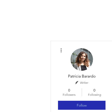
More actions
Patrícia Barardo
Writer
0
0
Followers
Following
Follow