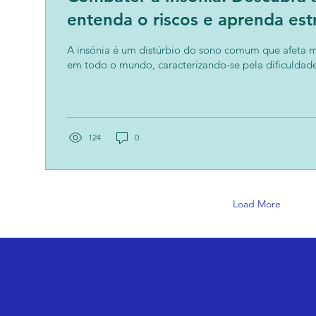
entenda o riscos e aprenda estr
para dormir bem
A insónia é um distúrbio do sono comum que afeta m
em todo o mundo, caracterizando-se pela dificuldade
124
0
Load More