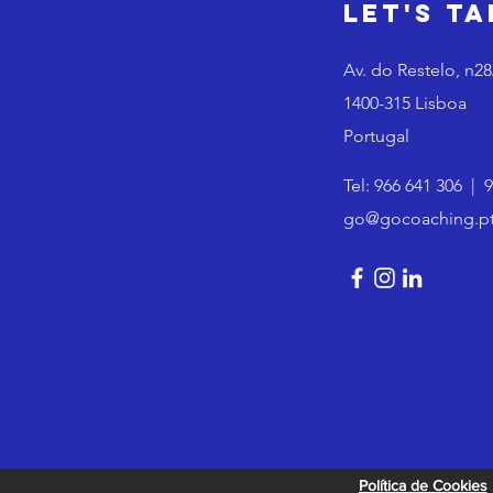
Let's Ta
Av. do Restelo, n2
1400-315 Lisboa
Portugal
Tel:
966 641 306
|
9
go@gocoaching.p
Política de Cookies