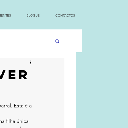
IENTES
BLOGUE
CONTACTOS
ver
rral. Esta é a 
 filha única 