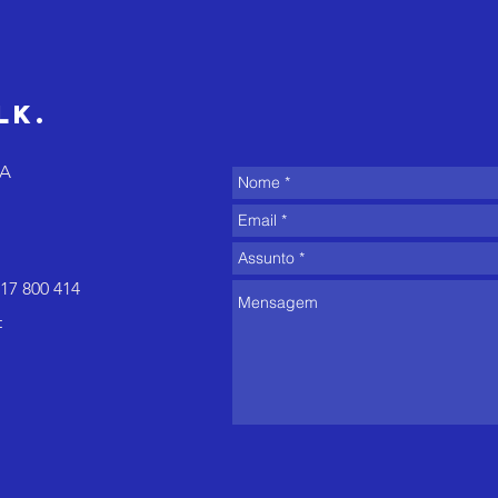
é espontâneo e
cl
o verão
eq
costuma expor
is
isso
de
lk.
di
8A
17 800 414
t