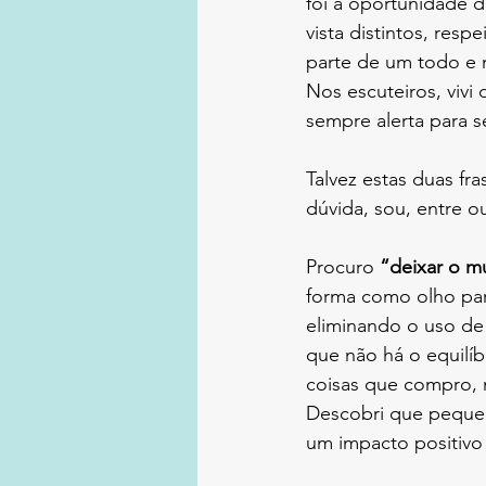
foi a oportunidade d
vista distintos, respe
parte de um todo e n
Nos escuteiros, viv
sempre alerta para se
Talvez estas duas fr
dúvida, sou, entre ou
Procuro 
“deixar o 
forma como olho par
eliminando o uso de 
que não há o equilí
coisas que compro, n
Descobri que peque
um impacto positivo 