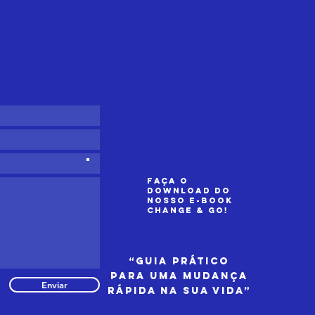
areza nas
uipas e como
so afeta o
sempenho no
a a dia
Faça o
download do
nosso e-book
Change & GO!
“Guia prático
para uma mudança
Enviar
rápida na sua vida”