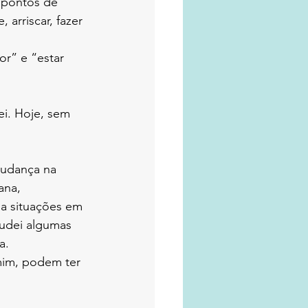
 pontos de 
 arriscar, fazer 
r” e “estar 
ei. Hoje, sem 
mudança na 
ana, 
 a situações em 
Mudei algumas 
a. 
im, podem ter 