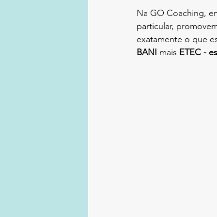
Na GO Coaching, em 
particular, promove
exatamente o que est
BANI 
mais 
ETEC - es