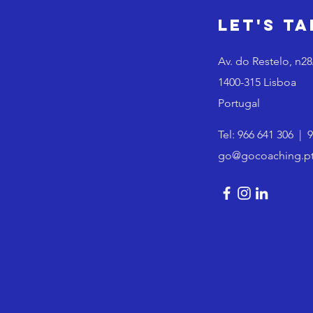
Let's Ta
Av. do Restelo, n2
1400-315 Lisboa
Portugal
Tel:
966 641 306
|
9
go@gocoaching.p