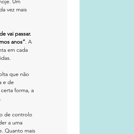
 hoje. Um 
da vez mais 
e vai passar. 
imos anos”
. A 
nta em cada 
idas.
olta que não 
a e de 
certa forma, a 
.
o de controlo 
der a uma 
e. Quanto mais 