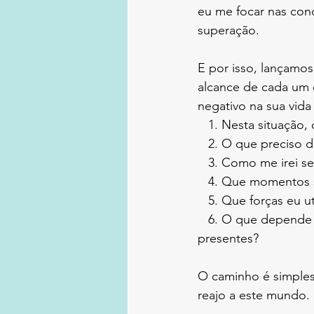
eu me focar nas conq
superação.
E por isso, lançamos
alcance de cada um 
negativo na sua vida
   1. Nesta situaçã
   2. O que preciso
   3. Como me irei 
   4. Que momentos
   5. Que forças eu
   6. O que depende de mim para que estas forças estejam no meu dia-a-dia mais 
presentes?
O caminho é simples
reajo a este mundo.