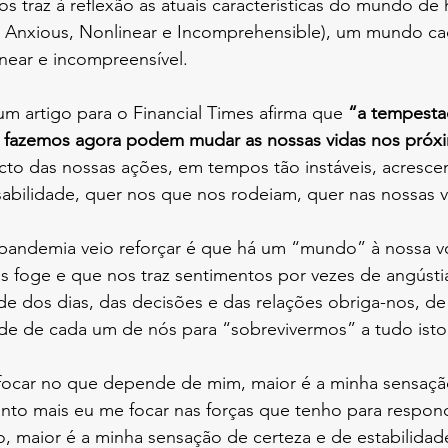
s traz à reflexão as atuais características do mundo de
le, Anxious, Nonlinear e Incomprehensible), um mundo ca
linear e incompreensível.
um artigo para o Financial Times afirma que 
“a tempestad
 fazemos agora podem mudar as nossas vidas nos próx
cto das nossas ações, em tempos tão instáveis, acresce
abilidade, quer nos que nos rodeiam, quer nas nossas v
 pandemia veio reforçar é que há um “mundo” à nossa v
s foge e que nos traz sentimentos por vezes de angústi
ade dos dias, das decisões e das relações obriga-nos, de 
e de cada um de nós para “sobrevivermos” a tudo isto
ocar no que depende de mim, maior é a minha sensaçã
nto mais eu me focar nas forças que tenho para respon
, maior é a minha sensação de certeza e de estabilidad