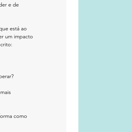
der e de 
que está ao 
er um impacto 
crito:
perar?
 forma como 