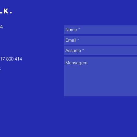
isso
de
lk.
di
8A
17 800 414
t