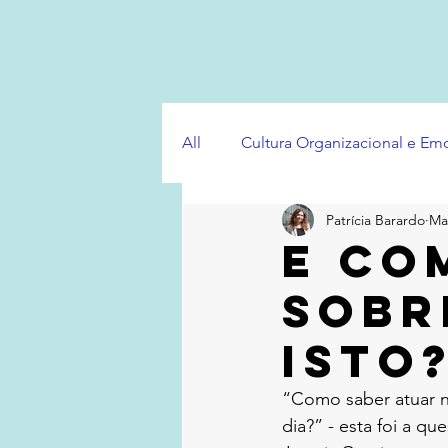
All
Cultura Organizacional e E
Patrícia Barardo
Ma
E co
sobr
isto
“Como saber atuar n
dia?” - esta foi a q