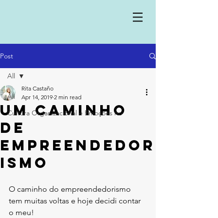
Post
All
Rita Castaño
All
Apr 14, 2019
2 min read
Um caminho
Cultura Organizacional e Emoções no
de
Empreendedor
ismo
O caminho do empreendedorismo 
tem muitas voltas e hoje decidi contar 
o meu!