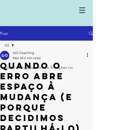
Post
All
GO Coaching
All
Mar 24
2 min read
Quando o
Cultura Organizacional e Emoções no
erro abre
espaço à
mudança (e
porque
decidimos
partilhá-lo)