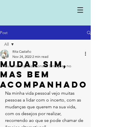
Post
All
Rita Castaño
All
Nov 24, 2022
2 min read
Mudar sim,
Cultura Organizacional e Emoções no
mas bem
acompanhado
Na minha vida pessoal vejo muitas 
pessoas a lidar com o incerto, com as 
mudanças que querem na sua vida, 
com os desejos por realizar, 
recorrendo ao que se pode chamar de 