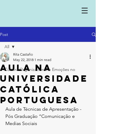
Post
All
Rita Castaño
All
May 22, 2018
1 min read
Aula na
Cultura Organizacional e Emoções no
Universidade
Católica
Portuguesa
Aula de Técnicas de Apresentação - 
Pós Graduação “Comunicação e 
Medias Sociais