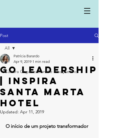
Post
All
Patrícia Barardo
All
Apr 9, 2019
1 min read
GO Leadership
Cultura Organizacional e Emoções no
| Inspira
Santa Marta
Hotel
Updated:
Apr 11, 2019
O início de um projeto transformador