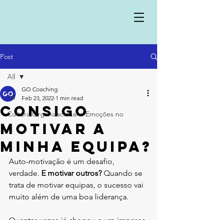
Post
All
GO Coaching
All
Feb 23, 2022
1 min read
Consigo
Cultura Organizacional e Emoções no
motivar a
minha equipa?
Auto-motivação é um desafio, 
verdade. 
E motivar outros?
 Quando se 
trata de motivar equipas, o sucesso vai 
muito além de uma boa liderança. 