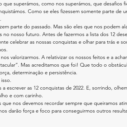
 o que superámos, como nos superámos, que desafios fic
quistámos. Como se eles fizessem somente parte de u
.
azem parte do passado. Mas são eles que nos podem ala
no nosso futuro. Antes de fazermos a lista dos 12 dese
te celebrar as nossas conquistas e olhar para trás e so
mos.
os valorizarmos. A relativizar os nossos feitos e a achar
tacular”. Mas acreditamos que foi! Que todo o obstácu
rça, determinação e persistência.
isso.
a escrever as 12 conquistas de 2022. E, sorrindo, olhe
lho e com carinho.
 que nos devemos recordar sempre que queiramos atin
 nos darão força e foco para conseguirmos outros resul