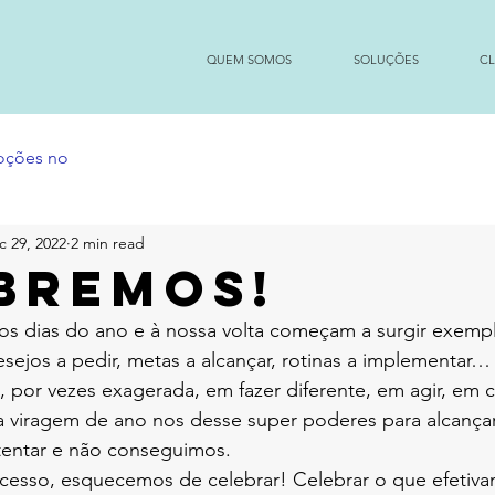
QUEM SOMOS
SOLUÇÕES
CL
moções no
c 29, 2022
2 min read
BREMOS!
s dias do ano e à nossa volta começam a surgir exemp
desejos a pedir, metas a alcançar, rotinas a implementar…
por vezes exagerada, em fazer diferente, em agir, em c
 viragem de ano nos desse super poderes para alcança
tentar e não conseguimos.
cesso, esquecemos de celebrar! Celebrar o que efetiva