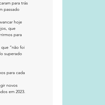
aram para trás 
m passado 
vancar hoje 
jos, que 
rrirmos para 
 que “não foi 
lo superado 
mos para cada 
gir novos 
tados em 2023.