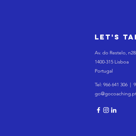
Let's Ta
Av. do Restelo, n2
1400-315 Lisboa
Portugal
Tel:
966 641 306
|
9
go@gocoaching.p