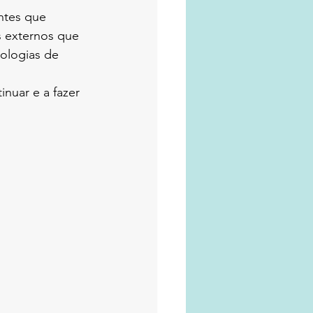
ntes que 
s externos que 
ologias de 
nuar e a fazer 