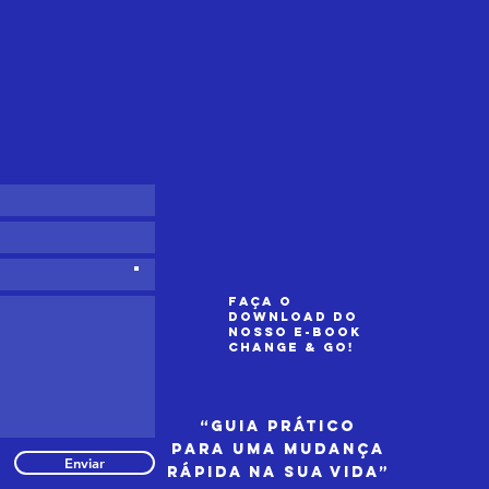
areza nas
uipas e como
so afeta o
sempenho no
a a dia
Faça o
download do
nosso e-book
Change & GO!
“Guia prático
para uma mudança
Enviar
rápida na sua vida”