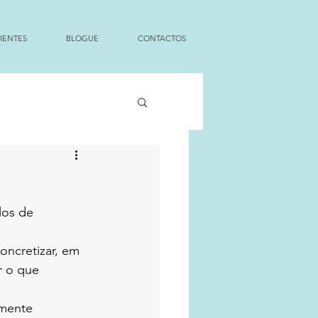
IENTES
BLOGUE
CONTACTOS
los de 
oncretizar, em 
r o que 
mente 