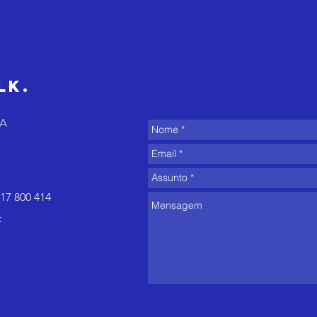
é espontâneo e
cl
o verão
eq
costuma expor
is
isso
de
lk.
di
8A
17 800 414
t