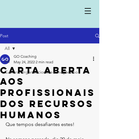
Post
All
GO Coaching
All
May 24, 2022
2 min read
Carta aberta
Cultura Organizacional e Emoções no
aos
profissionais
dos Recursos
Humanos
Que tempos desafiantes estes!