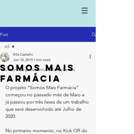
Post
All
Rita Castaño
All
Jun 10, 2019
1 min read
Somos Mais
Cultura Organizacional e Emoções no
Farmácia
O projeto “Somos Mais Farmácia” 
começou no passado mês de Maio e 
já passou por três fases de um trabalho 
que será desenvolvido até Julho de 
2020.
No primeiro momento, no Kick Off do 