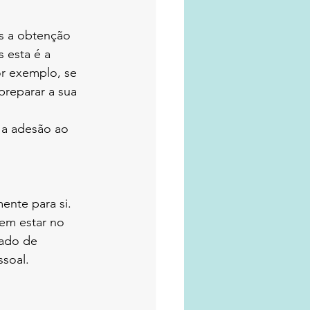
s a obtenção 
 esta é a 
or exemplo, se 
preparar a sua 
 a adesão ao 
ente para si. 
em estar no 
ado de 
ssoal.