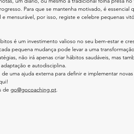
notas, um diário, ou mesmo a tradicional folha presa no f
ogresso. Para que se mantenha motivado, é essencial q
l e mensurável, por isso, registe e celebre pequenas vitó
bitos é um investimento valioso no seu bem-estar e cre
cada pequena mudança pode levar a uma transformação si
ratégias, não irá apenas criar hábitos saudáveis, mas tam
adaptação e autodisciplina.
a de uma ajuda externa para definir e implementar novas r
ui! 
s de 
go@gocoaching.pt
.