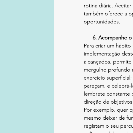
rotina diária. Aceit
também oferece a op
oportunidades. 
      6. Acompanhe
Para criar um hábit
implementação deste
alcançados, permite
mergulho profundo n
exercício superficia
pareçam, e celebrá-
lembrete constante
direção de objetivos
Por exemplo, quer qu
mesmo deixar de fum
registam o seu perc