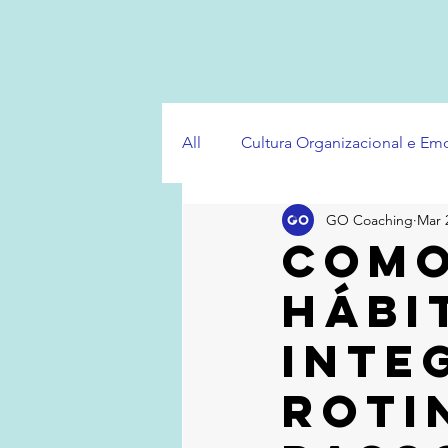
All
Cultura Organizacional e E
GO Coaching
Mar 
Como
hábi
inte
roti