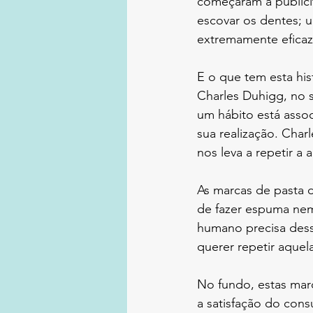
começaram a publicit
escovar os dentes; u
extremamente eficaz
E o que tem esta hist
Charles Duhigg, no s
um hábito está asso
sua realização. Char
nos leva a repetir a
As marcas de pasta 
de fazer espuma nem
humano precisa dess
querer repetir aquel
No fundo, estas mar
a satisfação do con