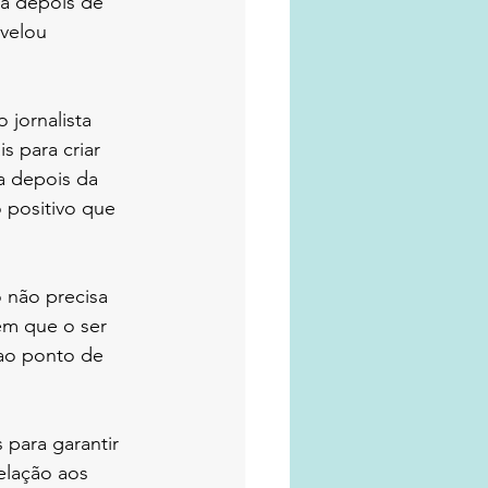
ca depois de 
velou 
 jornalista 
s para criar 
a depois da 
 positivo que 
 não precisa 
m que o ser 
 ao ponto de 
para garantir 
elação aos 