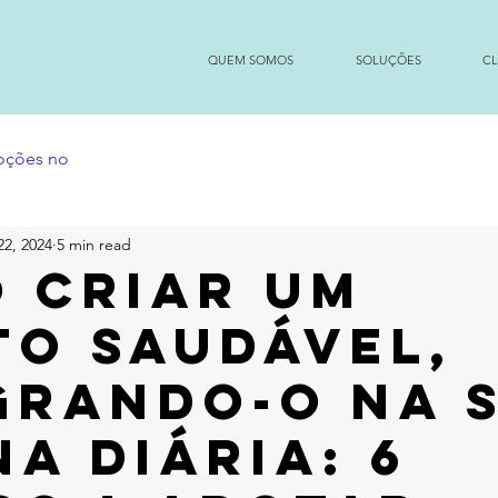
QUEM SOMOS
SOLUÇÕES
CL
moções no
22, 2024
5 min read
 criar um
to saudável,
grando-o na 
na diária: 6