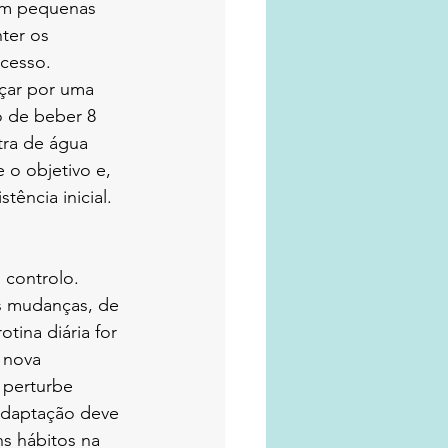
om pequenas 
ter os 
ucesso. 
çar por uma 
o de beber 8 
ra de água 
o objetivo e, 
tência inicial.
 controlo. 
as mudanças, de 
tina diária for 
 nova 
 perturbe 
 adaptação deve 
s hábitos na 