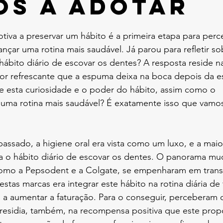
os a adotar
tiva a preservar um hábito é a primeira etapa para per
ançar uma rotina mais saudável. Já parou para refletir so
ábito diário de escovar os dentes? A resposta reside n
bor refrescante que a espuma deixa na boca depois da 
re esta curiosidade e o poder do hábito, assim como o 
uma rotina mais saudável? É exatamente isso que vamos
passado, a higiene oral era vista como um luxo, e a maio
va o hábito diário de escovar os dentes. O panorama m
 como a Pepsodent e a Colgate, se empenharam em trans
estas marcas era integrar este hábito na rotina diária de
 a aumentar a faturação. Para o conseguir, perceberam 
 residia, também, na recompensa positiva que este propo