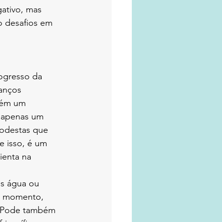
gativo, mas 
o desafios em 
ogresso da 
anços 
bém um 
é apenas um 
modestas que 
 isso, é um 
enta na 
is água ou 
e momento, 
. Pode também 