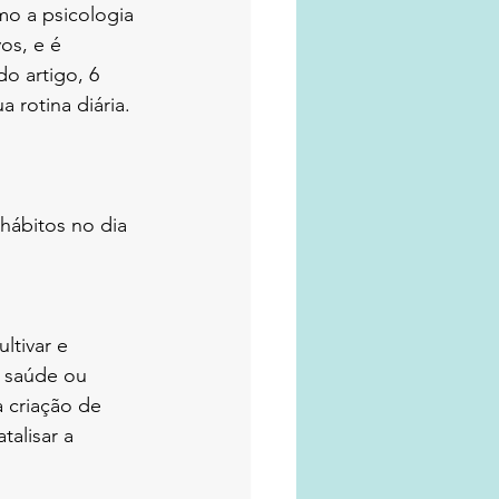
mo a psicologia 
os, e é 
o artigo, 6 
 rotina diária. 
hábitos no dia 
ltivar e 
a saúde ou 
a criação de 
alisar a 