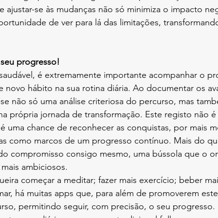
ar e ajustar-se às mudanças não só minimiza o impacto ne
ortunidade de ver para lá das limitações, transformand
 o seu progresso! 
o saudável, é extremamente importante acompanhar o pr
 novo hábito na sua rotina diária. Ao documentar os av
-se não só uma análise criteriosa do percurso, mas tam
a própria jornada de transformação. Este registo não 
l; é uma chance de reconhecer as conquistas, por mais 
las como marcos de um progresso contínuo. Mais do que
 do compromisso consigo mesmo, uma bússola que o ori
 mais ambiciosos. 
eira começar a meditar; fazer mais exercício; beber ma
ar, há muitas apps que, para além de promoverem est
urso, permitindo seguir, com precisão, o seu progresso