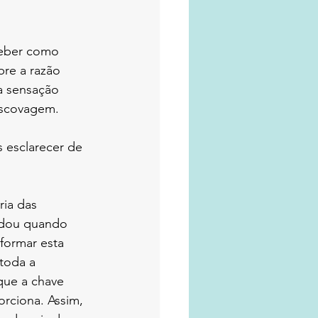
ceber como 
bre a razão 
a sensação 
escovagem.
 esclarecer de 
ria das 
udou quando 
formar esta 
 toda a 
que a chave 
rciona. Assim, 