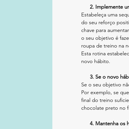
      2. Implement
Estabeleça uma sequ
do seu reforço posit
chave para aumentar 
o seu objetivo é faz
roupa de treino na no
Esta rotina estabele
novo hábito.
      3. Se o nov
Se o seu objetivo nã
Por exemplo, se quer
final do treino suf
chocolate preto no fi
      4. Mantenha 