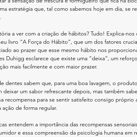
ar a sensação de frescura e formigueiro que fica na bo
ma estratégia que, tal como sabemos hoje em dia, se re
. 
ória a ver com a criação de hábitos? Tudo! Explica-nos o
eu livro “A Força do Hábito”, que um dos fatores cruciai
ciado ao prazer que esse mesmo hábito nos proporcion
les Duhigg esclarece que existe uma “deixa”, um reforço
 ação mais facilmente e com maior prazer.
de dentes sabem que, para uma boa lavagem, o produto
 deixar um sabor refrescante depois, mas também sabe
a recompensa para se sentir satisfeito consigo próprio
a ação de forma regular.
cas entendem a importância das recompensas sensoriais 
sumidor e essa compreensão da psicologia humana em r