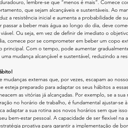
o duradouro, lembre-se que “menos é mais”. Comece c
amento, que sejam alcançáveis e sustentáveis. Ao man
duz a resistência inicial e aumenta a probabilidade de s
r passar a beber mais água ao longo do dia, deve come
ável. Ou seja, em vez de definir de imediato o objetiv
dia, comece por se comprometer em beber um copo ext
ão principal. Com o tempo, pode aumentar gradualmente 
 uma mudança alcançável e sustentável, reduzindo a resis
 hábito! 
 de mudanças externas que, por vezes, escapam ao nosso
ue esteja preparado para adaptar os seus hábitos a ess
eacem as vitórias já alcançadas. Por exemplo, se a sua ro
ração no horário de trabalho, é fundamental ajustar-se à
fica adaptar a sua rotina aos novos horários sem que isso
 seu bem-estar pessoal. A capacidade de ser flexível na
stratégia proativa para garantir a implementação de bon