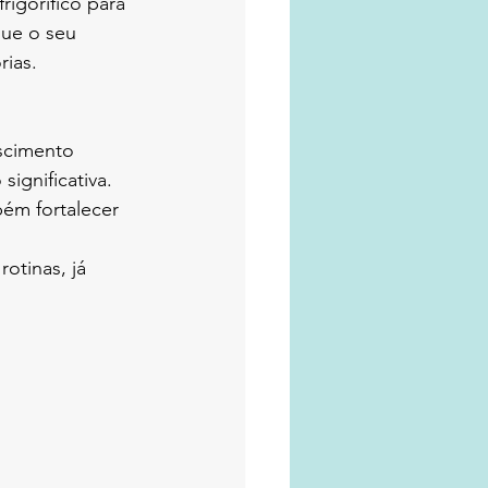
rigorífico para 
ue o seu 
rias.
scimento 
gnificativa. 
bém fortalecer 
otinas, já 