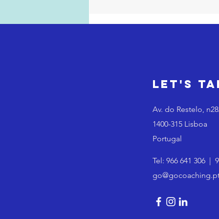
Exaustão vs.
Autonomia
Let's Ta
Av. do Restelo, n2
1400-315 Lisboa
Portugal
Tel:
966 641 306
|
9
go@gocoaching.p