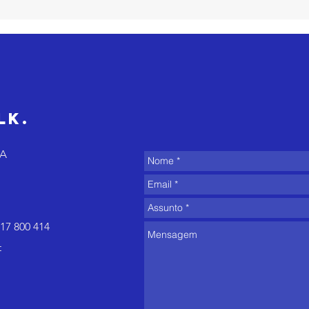
O equilíbrio no
3 
trabalho não
fa
é espontâneo e
cl
o verão
eq
costuma expor
is
isso
de
lk.
di
8A
17 800 414
t