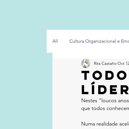
All
Cultura Organizacional e E
Rita Castaño
Oct 12
TODO
LÍDE
Nestes “loucos anos
que todos conhecem
Numa realidade acele