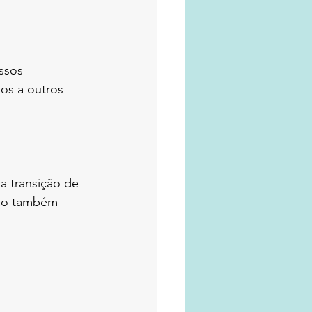
ssos
os a outros 
 transição de 
ção também 