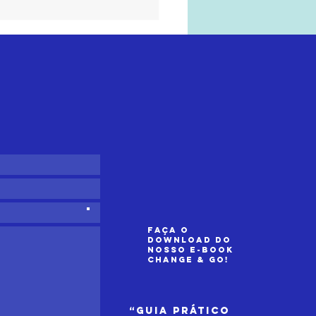
sinais de
lta de
areza nas
uipas e como
so afeta o
sempenho no
a a dia
Faça o
download do
nosso e-book
Change & GO!
“Guia prático