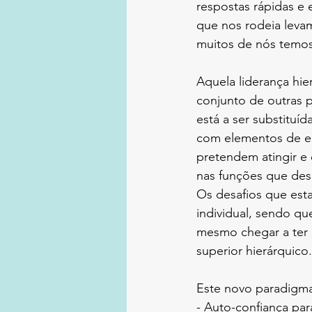
respostas rápidas e 
que nos rodeia levam
muitos de nós temos
Aquela liderança hie
conjunto de outras p
está a ser substituíd
com elementos de eq
pretendem atingir e
nas funções que d
Os desafios que est
individual, sendo q
mesmo chegar a ter d
superior hierárquico.
Este novo paradigma 
- Auto-confiança pa