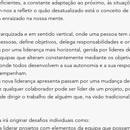
eficientes, a constante adaptação ao próximo, às situaç
-nos a refletir o quão desatualizado está o conceito de 
 enraizado na nossa mente. 
rarquizada e em sentido vertical, onde uma pessoa tem 
essoas, define objetivos, delega responsabilidades e ori
a por uma liderança mais horizontal, gerida por líderes d
uipas que alteram constantemente mediante os objetiv
 onde todos desenvolvem a sua autonomia e a sua respo
esempenham.
a nova liderança apresenta passam por uma mudança de
ue qualquer colaborador pode ser líder de um projeto, 
e dirigir o trabalho de alguém que, na visão tradicional,
 
irá originar desafios individuais como:
ra liderar projetos com elementos da equipa que possam