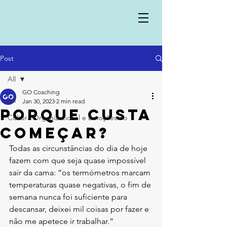
Post
All
GO Coaching
All
Jan 30, 2023
2 min read
Porque custa
Cultura Organizacional e Emoções no
começar?
Todas as circunstâncias do dia de hoje 
fazem com que seja quase impossível 
sair da cama: “os termómetros marcam 
temperaturas quase negativas, o fim de 
semana nunca foi suficiente para 
descansar, deixei mil coisas por fazer e 
não me apetece ir trabalhar.”