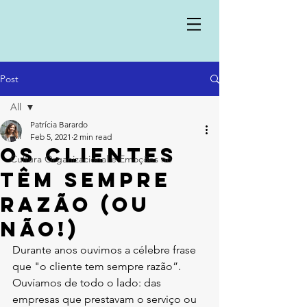
Post
All
Patrícia Barardo
All
Feb 5, 2021
2 min read
Os clientes
Cultura Organizacional e Emoções no
têm sempre
razão (ou
não!)
Durante anos ouvimos a célebre frase 
que "o cliente tem sempre razão”. 
Ouvíamos de todo o lado: das 
empresas que prestavam o serviço ou 