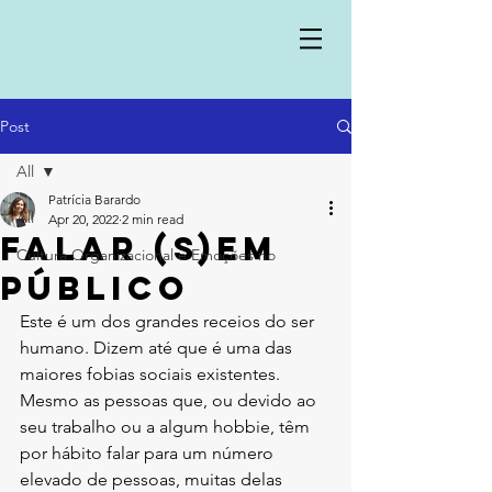
Post
All
Patrícia Barardo
All
Apr 20, 2022
2 min read
Falar (s)em
Cultura Organizacional e Emoções no
público
Este é um dos grandes receios do ser 
humano. Dizem até que é uma das 
maiores fobias sociais existentes.
Mesmo as pessoas que, ou devido ao 
seu trabalho ou a algum hobbie, têm 
por hábito falar para um número 
elevado de pessoas, muitas delas 