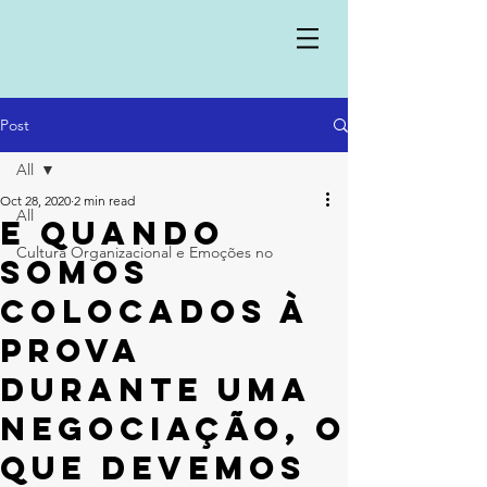
Post
All
Oct 28, 2020
2 min read
All
E quando
Cultura Organizacional e Emoções no
somos
colocados à
prova
durante uma
negociação, o
que devemos