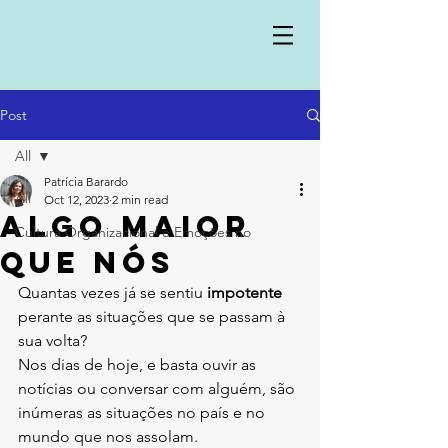
Post
All
Patrícia Barardo
All
Oct 12, 2023
2 min read
ALGO MAIOR
Cultura Organizacional e Emoções no
QUE NÓS
Quantas vezes já se sentiu 
impotente 
perante as situações que se passam à 
sua volta?
Nos dias de hoje, e basta ouvir as 
notícias ou conversar com alguém, são 
inúmeras as situações no país e no 
mundo que nos assolam.